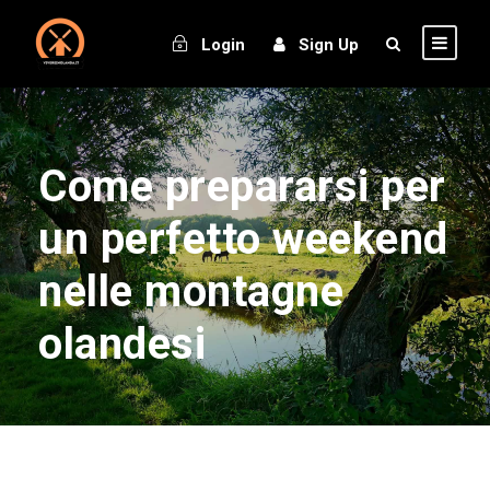
Login
Sign Up
Come prepararsi per
un perfetto weekend
nelle montagne
olandesi