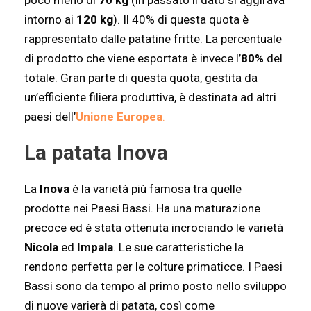
poco meno di
70 kg
(in passato il dato si aggirava
intorno ai
120 kg
). Il 40% di questa quota è
rappresentato dalle patatine fritte. La percentuale
di prodotto che viene esportata è invece l’
80%
del
totale. Gran parte di questa quota, gestita da
un’efficiente filiera produttiva, è destinata ad altri
paesi dell’
Unione Europea
.
La patata Inova
La
Inova
è la varietà più famosa tra quelle
prodotte nei Paesi Bassi. Ha una maturazione
precoce ed è stata ottenuta incrociando le varietà
Nicola
ed
Impala
. Le sue caratteristiche la
rendono perfetta per le colture primaticce. I Paesi
Bassi sono da tempo al primo posto nello sviluppo
di nuove varierà di patata, così come