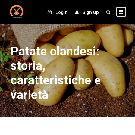
Login
Sign Up
Patate olandesi:
storia,
caratteristiche e
varietà