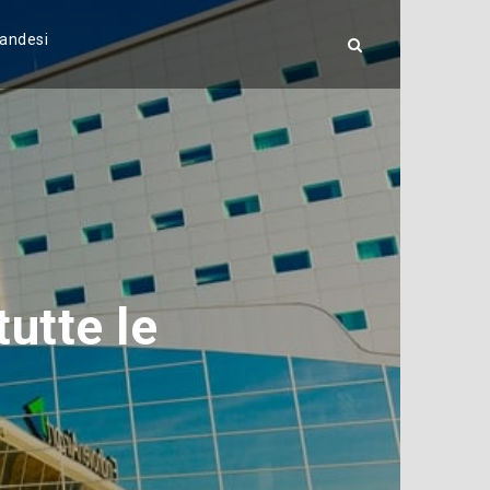
landesi
utte le