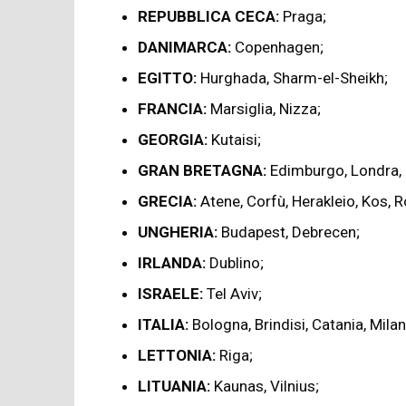
REPUBBLICA CECA:
Praga;
DANIMARCA:
Copenhagen;
EGITTO:
Hurghada, Sharm-el-Sheikh;
FRANCIA:
Marsiglia, Nizza;
GEORGIA:
Kutaisi;
GRAN BRETAGNA:
Edimburgo, Londra,
GRECIA:
Atene, Corfù, Herakleio, Kos, R
UNGHERIA:
Budapest, Debrecen;
IRLANDA:
Dublino;
ISRAELE:
Tel Aviv;
ITALIA:
Bologna, Brindisi, Catania, Mila
LETTONIA:
Riga;
LITUANIA:
Kaunas, Vilnius;