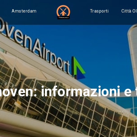
Amsterdam
Trasporti
Città O
oven: informazioni e t