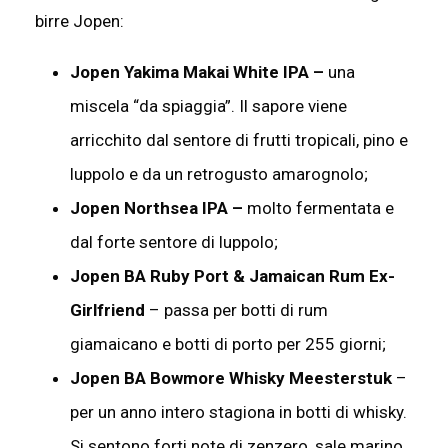
birre Jopen:
Jopen Yakima Makai White IPA –
una
miscela “da spiaggia”. Il sapore viene
arricchito dal sentore di frutti tropicali, pino e
luppolo e da un retrogusto amarognolo;
Jopen Northsea IPA –
molto fermentata e
dal forte sentore di luppolo;
Jopen BA Ruby Port & Jamaican Rum Ex-
Girlfriend
– passa per botti di rum
giamaicano e botti di porto per 255 giorni;
Jopen BA Bowmore Whisky Meesterstuk
–
per un anno intero stagiona in botti di whisky.
Si sentono forti note di zenzero, sale marino