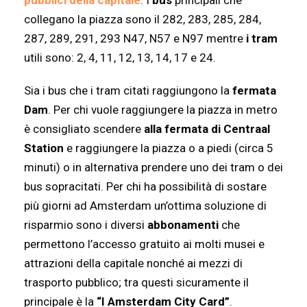
pubblici della capitale
. I
bus
principali che
collegano la piazza sono il 282, 283, 285, 284,
287, 289, 291, 293 N47, N57 e N97 mentre
i tram
utili sono: 2, 4, 11, 12, 13, 14, 17 e 24.
Sia i bus che i tram citati raggiungono la
fermata
Dam
. Per chi vuole raggiungere la piazza in metro
è consigliato scendere
alla fermata di Centraal
Station
e raggiungere la piazza o a piedi (circa 5
minuti) o in alternativa prendere uno dei tram o dei
bus sopracitati. Per chi ha possibilità di sostare
più giorni ad Amsterdam un’ottima soluzione di
risparmio sono i diversi
abbonamenti
che
permettono l’accesso gratuito ai molti musei e
attrazioni della capitale nonché ai mezzi di
trasporto pubblico; tra questi sicuramente il
principale è la
“I Amsterdam City Card”
.