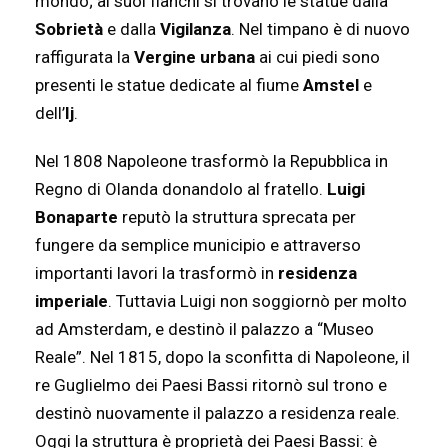
mondo; ai suoi fianchi si trovano le statue dalla
Sobrietà
e dalla
Vigilanza
. Nel timpano è di nuovo
raffigurata la
Vergine urbana
ai cui piedi sono
presenti le statue dedicate al fiume
Amstel
e
dell’
Ij
.
Nel 1808 Napoleone trasformò la Repubblica in
Regno di Olanda donandolo al fratello.
Luigi
Bonaparte
reputò la struttura sprecata per
fungere da semplice municipio e attraverso
importanti lavori la trasformò in
residenza
imperiale
. Tuttavia Luigi non soggiornò per molto
ad Amsterdam, e destinò il palazzo a “Museo
Reale”. Nel 1815, dopo la sconfitta di Napoleone, il
re Guglielmo dei Paesi Bassi ritornò sul trono e
destinò nuovamente il palazzo a residenza reale.
Oggi la struttura è proprietà dei Paesi Bassi: è