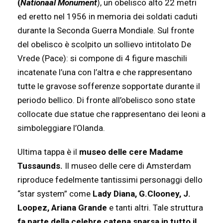
(
Nationaal Monument
), un obelisco alto 22 metri
ed eretto nel 1956 in memoria dei soldati caduti
durante la Seconda Guerra Mondiale. Sul fronte
del obelisco è scolpito un sollievo intitolato De
Vrede (Pace): si compone di 4 figure maschili
incatenate l’una con l’altra e che rappresentano
tutte le gravose sofferenze sopportate durante il
periodo bellico. Di fronte all’obelisco sono state
collocate due statue che rappresentano dei leoni a
simboleggiare l’Olanda.
Ultima tappa è il
museo delle cere Madame
Tussaunds
.
Il museo delle cere di Amsterdam
riproduce fedelmente tantissimi personaggi dello
“star system” come
Lady Diana, G.Clooney, J.
Loopez, Ariana Grande
e tanti altri. Tale struttura
fa parte della celebre catena sparsa in tutto il