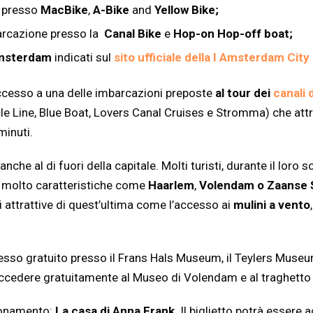
i presso
MacBike
,
A-Bike
and
Yellow Bike;
barcazione presso la
Canal Bike
e
Hop-on Hop-off boat;
 Amsterdam
indicati sul
sito ufficiale della I Amsterdam City
’accesso a una delle imbarcazioni preposte
al tour dei
canali
Line, Blue Boat, Lovers Canal Cruises e Stromma) che attr
minuti.
he al di fuori della capitale. Molti turisti, durante il loro 
fe molto caratteristiche come
Haarlem
,
Volendam o Zaanse
li attrattive di quest’ultima come l’accesso ai
mulini a vento
resso gratuito presso il Frans Hals Museum, il Teylers Museum 
cedere gratuitamente al Museo di Volendam e al traghetto ve
bonamento:
La casa di Anna Frank
. Il biglietto potrà essere a