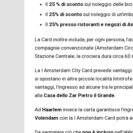
Il
25 % di sconto
sul noleggio delle bic
Il
25% di sconto
sul noleggio di un’im
Il
25%
presso ristoranti e negozi di
La Card inoltre include, per ogni persona, l
compagnie convenzionate (Amsterdam Circle 
Stazione Centrale; la crociera dura circa 60 
La I Amsterdam City Card prevede vantaggi anc
si spostano in altre piccole località limitro
vantaggi, l’ingresso ad alcune tra le principa
alla
Casa dello Zar Pietro il Grande
.
Ad
Haarlem
invece la carta garantisce l’ing
Volendam
con la I Amsterdam Card potrà ac
Da segnalare ciò che
non è incluso
nell’ab