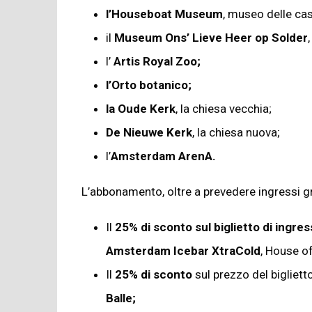
l’Houseboat Museum
, museo delle cas
il
Museum Ons’ Lieve Heer op Solder
l’
Artis Royal Zoo;
l’Orto botanico;
la Oude Kerk
, la chiesa vecchia;
De Nieuwe Kerk
, la chiesa nuova;
l’
Amsterdam ArenA.
L’abbonamento, oltre a prevedere ingressi gr
Il
25% di sconto sul biglietto di ingre
Amsterdam Icebar XtraCold
, House of
Il
25% di sconto
sul prezzo del bigliett
Balle;